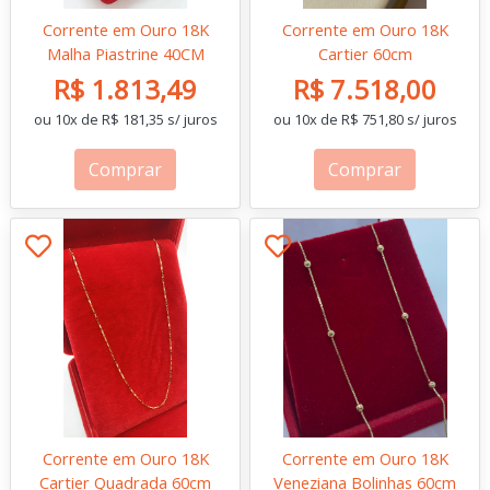
Corrente em Ouro 18K
Corrente em Ouro 18K
Malha Piastrine 40CM
Cartier 60cm
R$ 1.813,49
R$ 7.518,00
ou 10x de R$ 181,35 s/ juros
ou 10x de R$ 751,80 s/ juros
Comprar
Comprar
Corrente em Ouro 18K
Corrente em Ouro 18K
Cartier Quadrada 60cm
Veneziana Bolinhas 60cm