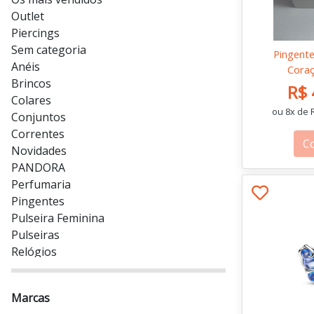
Outlet
Piercings
Sem categoria
Pingent
Anéis
Cora
Brincos
R$ 
Colares
ou 8x de R
Conjuntos
Correntes
C
Novidades
PANDORA
Perfumaria
Pingentes
Pulseira Feminina
Pulseiras
Relógios
Alianças
Marcas