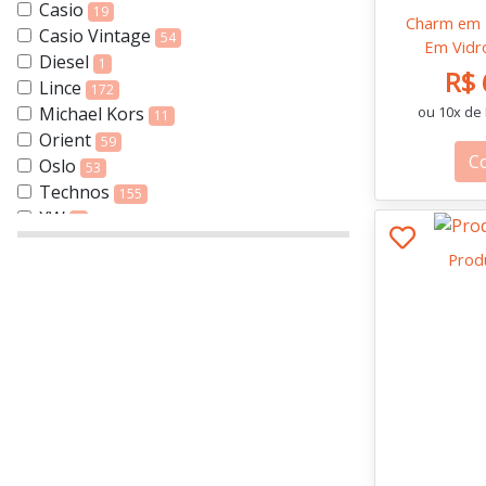
Casio
19
Charm em 
Casio Vintage
54
Em Vidr
Diesel
1
R$ 
Lince
172
Michael Kors
ou 10x de 
11
Orient
59
C
Oslo
53
Technos
155
XW
1
Prod