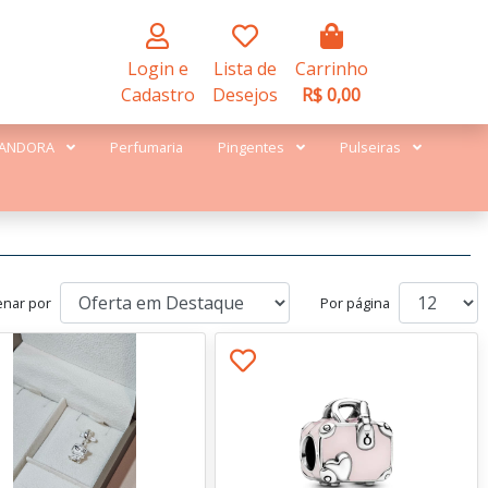
Login e
Lista de
Carrinho
Cadastro
Desejos
R$ 0,00
ANDORA
Perfumaria
Pingentes
Pulseiras
nar por
Por página