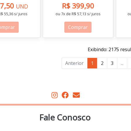
87,50
R$ 399,90
UND
$ 55,36 s/ juros
ou 7x de R$ 57,13 s/ juros
ou
omprar
Comprar
Exibindo: 2175 resu
Anterior
1
2
3
...
Fale Conosco