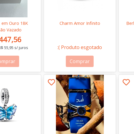
e em Ouro 18K
Charm Amor Infinito
Ber
ção Vazado
447,56
:( Produto esgotado
$ 55,95 s/ juros
omprar
Comprar